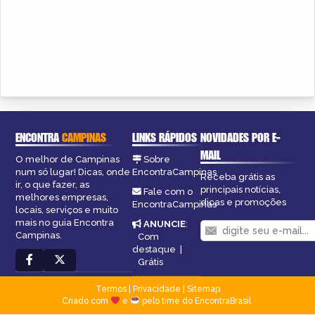
ENCONTRA
CAMPINAS
LINKS RÁPIDOS
NOVIDADES POR E-
MAIL
O melhor de Campinas
Sobre
num só lugar! Dicas, onde
EncontraCampinas
Receba grátis as
ir, o que fazer, as
principais notícias,
Fale com o
melhores empresas,
dicas e promoções
EncontraCampinas
locais, serviços e muito
mais no guia Encontra
ANUNCIE
:
Campinas.
Com
destaque
|
Grátis
Termos
|
Privacidade
|
Sitemap
Criado com
e
pelo time do EncontraBrasil