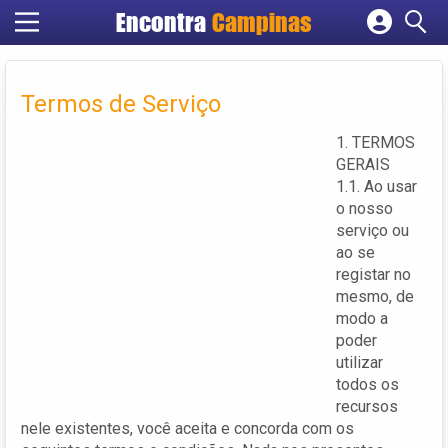
Encontra
Campinas
Cadastrar empresa
Fazer login
Termos de Serviço
Criar conta
1. TERMOS
GERAIS
1.1. Ao usar
o nosso
serviço ou
ao se
registar no
mesmo, de
modo a
poder
utilizar
todos os
recursos
nele existentes, você aceita e concorda com os