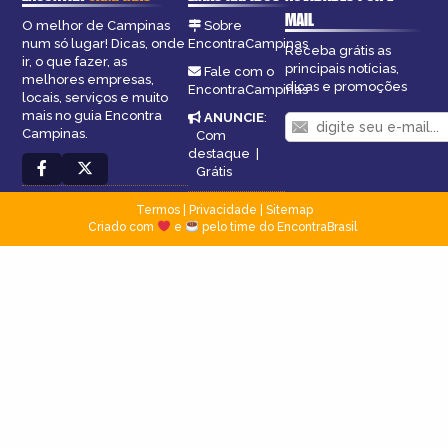
MAIL
O melhor de Campinas
Sobre
num só lugar! Dicas, onde
EncontraCampinas
Receba grátis as
ir, o que fazer, as
principais notícias,
Fale com o
melhores empresas,
dicas e promoções
EncontraCampinas
locais, serviços e muito
mais no guia Encontra
ANUNCIE
:
Campinas.
Com
destaque
|
Grátis
Termos
|
Privacidade
|
Sitemap
Criado com
e
pelo time do EncontraBrasil