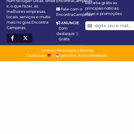
num só lugar! Dicas, onde
EncontraCampinas
Receba grátis as
ir, o que fazer, as
principais notícias,
Fale com o
melhores empresas,
dicas e promoções
EncontraCampinas
locais, serviços e muito
mais no guia Encontra
ANUNCIE
:
Campinas.
Com
destaque
|
Grátis
Termos
|
Privacidade
|
Sitemap
Criado com
e
pelo time do EncontraBrasil