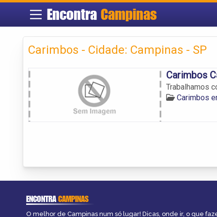
Encontra
Campinas
Carimbos - Cidade: Campinas - SP
Carimbos C
Trabalhamos c
Carimbos e
ENCONTRA
CAMPINAS
O melhor de Campinas num só lugar! Dicas, onde ir, o que faz