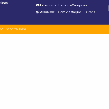
pinas.
Fale com o EncontraCampinas
ANUNCIE
:
Com destaque
|
Grátis
do EncontraBrasil