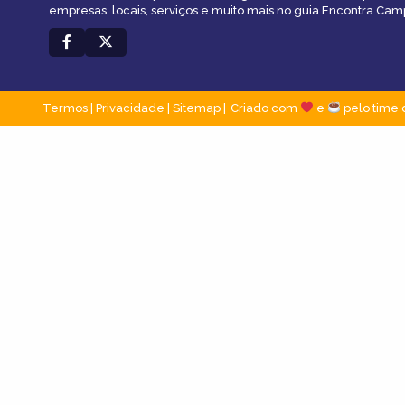
empresas, locais, serviços e muito mais no guia Encontra Cam
Termos
|
Privacidade
|
Sitemap
Criado com
e
pelo time 