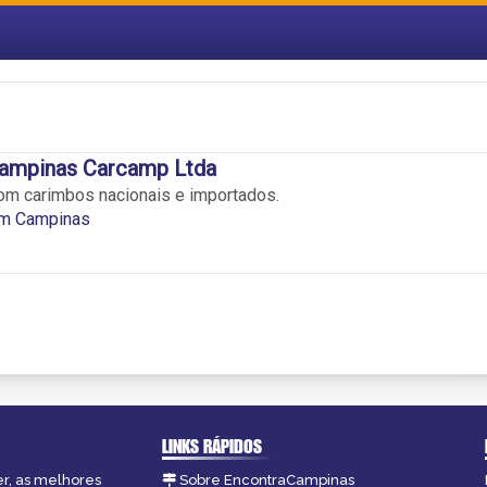
ampinas Carcamp Ltda
om carimbos nacionais e importados.
m Campinas
LINKS RÁPIDOS
er, as melhores
Sobre EncontraCampinas