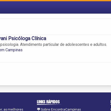
ani Psicóloga Clínica
 psicologia. Atendimento particular de adolescentes e adultos.
 em Campinas
LINKS RÁPIDOS
er, as melhores
Sobre EncontraCampinas