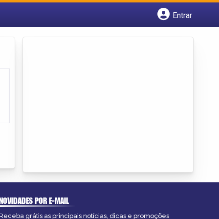
Entrar
Cadastrar empresa
Fazer login
Criar conta
NOVIDADES POR E-MAIL
Receba grátis as principais notícias, dicas e promoções