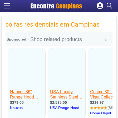
Encontra
Campinas
Cadastrar empresa
Fazer login
coifas residenciais em Campinas
Criar conta