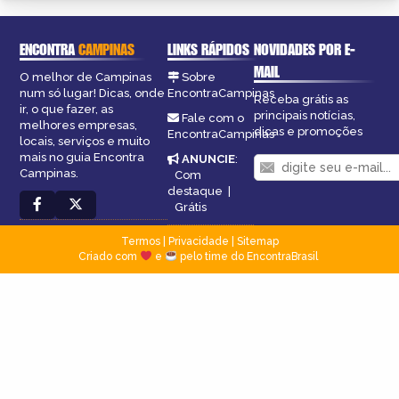
ENCONTRA
CAMPINAS
LINKS RÁPIDOS
NOVIDADES POR E-
MAIL
O melhor de Campinas
Sobre
num só lugar! Dicas, onde
EncontraCampinas
Receba grátis as
ir, o que fazer, as
principais notícias,
Fale com o
melhores empresas,
dicas e promoções
EncontraCampinas
locais, serviços e muito
mais no guia Encontra
ANUNCIE
:
Campinas.
Com
destaque
|
Grátis
Termos
|
Privacidade
|
Sitemap
Criado com
e
pelo time do EncontraBrasil