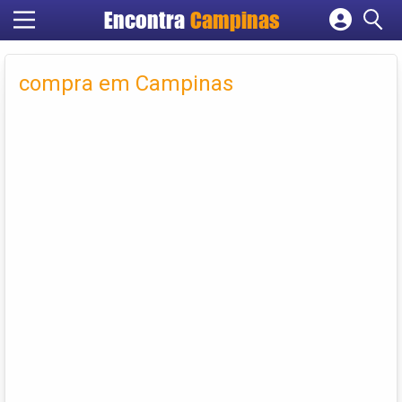
Encontra
Campinas
Cadastrar empresa
Fazer login
compra em Campinas
Criar conta