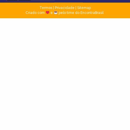
Termos
|
Privacidade
|
Sitemap
Criado com
e
pelo time do EncontraBrasil