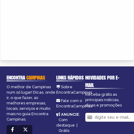
ENCONTRA
CAMPINAS
LINKS RÁPIDOS
NOVIDADES POR E-
MAIL
O melhor de Campinas
Sobre
num só lugar! Dicas, onde
EncontraCampinas
Receba grátis as
ir, o que fazer, as
principais notícias,
Fale com o
melhores empresas,
dicas e promoções
EncontraCampinas
locais, serviços e muito
mais no guia Encontra
ANUNCIE
:
Campinas.
Com
destaque
|
Grátis