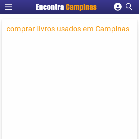
Encontra
Campinas
Cadastrar empresa
Fazer login
comprar livros usados em Campinas
Criar conta