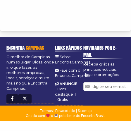
ENCONTRA
CAMPINAS
LINKS RÁPIDOS
NOVIDADES POR E-
MAIL
O melhor de Campinas
Sobre
num só lugar! Dicas, onde
EncontraCampinas
Receba grátis as
ir, o que fazer, as
principais notícias,
Fale com o
melhores empresas,
dicas e promoções
EncontraCampinas
locais, serviços e muito
mais no guia Encontra
ANUNCIE
:
Campinas.
Com
destaque
|
Grátis
Termos
|
Privacidade
|
Sitemap
Criado com
e
pelo time do EncontraBrasil