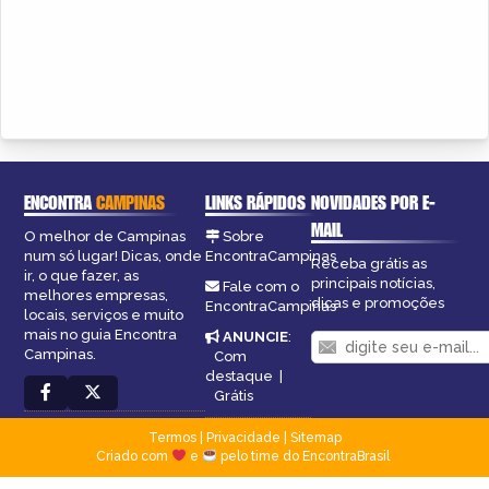
ENCONTRA
CAMPINAS
LINKS RÁPIDOS
NOVIDADES POR E-
MAIL
O melhor de Campinas
Sobre
num só lugar! Dicas, onde
EncontraCampinas
Receba grátis as
ir, o que fazer, as
principais notícias,
Fale com o
melhores empresas,
dicas e promoções
EncontraCampinas
locais, serviços e muito
mais no guia Encontra
ANUNCIE
:
Campinas.
Com
destaque
|
Grátis
Termos
|
Privacidade
|
Sitemap
Criado com
e
pelo time do EncontraBrasil