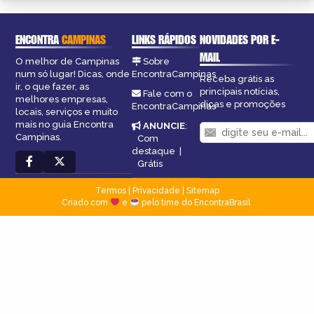
ENCONTRA
CAMPINAS
LINKS RÁPIDOS
NOVIDADES POR E-
MAIL
O melhor de Campinas
Sobre
num só lugar! Dicas, onde
EncontraCampinas
Receba grátis as
ir, o que fazer, as
principais notícias,
Fale com o
melhores empresas,
dicas e promoções
EncontraCampinas
locais, serviços e muito
mais no guia Encontra
ANUNCIE
:
Campinas.
Com
destaque
|
Grátis
Termos
|
Privacidade
|
Sitemap
Criado com
e
pelo time do EncontraBrasil