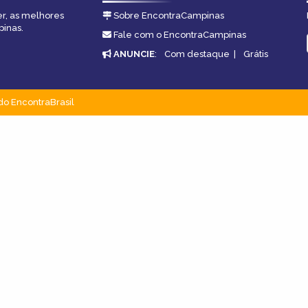
er, as melhores
Sobre EncontraCampinas
pinas.
Fale com o EncontraCampinas
ANUNCIE
:
Com destaque
|
Grátis
do EncontraBrasil