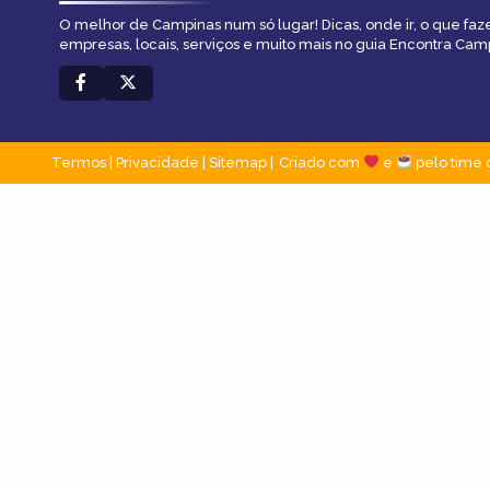
O melhor de Campinas num só lugar! Dicas, onde ir, o que faz
empresas, locais, serviços e muito mais no guia Encontra Cam
Termos
|
Privacidade
|
Sitemap
Criado com
e
pelo time 