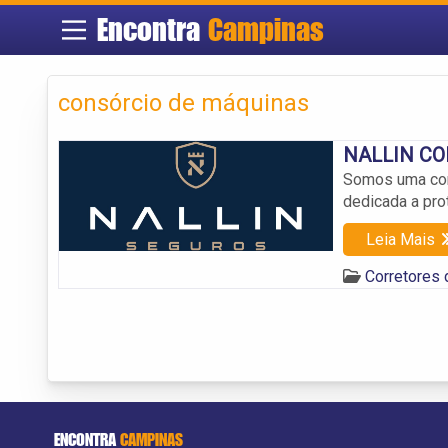
Encontra
Campinas
consórcio de máquinas
NALLIN CO
Somos uma cor
dedicada a pro
Leia Mais
Corretores
ENCONTRA
CAMPINAS