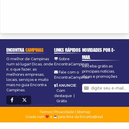
ENCONTRA
CAMPINAS
LINKS RÁPIDOS
NOVIDADES POR E-
MAIL
O melhor de Campinas
Sobre
num só lugar! Dicas, onde
EncontraCampinas
Receba grátis as
ir, o que fazer, as
principais notícias,
Fale com o
melhores empresas,
dicas e promoções
EncontraCampinas
locais, serviços e muito
mais no guia Encontra
ANUNCIE
:
Campinas.
Com
destaque
|
Grátis
Termos
|
Privacidade
|
Sitemap
Criado com
e
pelo time do EncontraBrasil