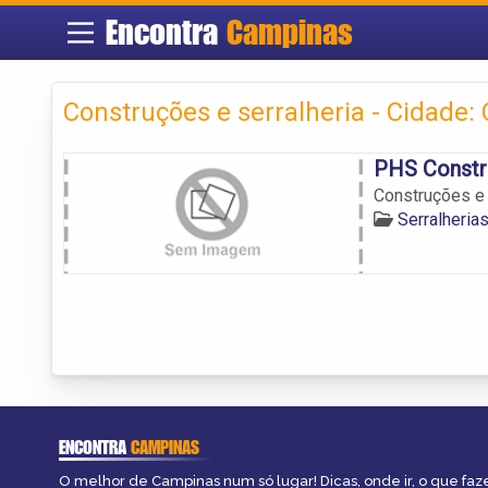
Encontra
Campinas
Construções e serralheria - Cidade:
PHS Constru
Construções e 
Serralheri
ENCONTRA
CAMPINAS
O melhor de Campinas num só lugar! Dicas, onde ir, o que faz