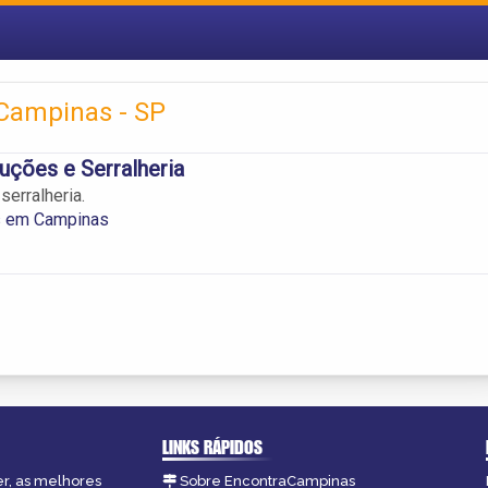
 Campinas - SP
ções e Serralheria
serralheria.
as em Campinas
LINKS RÁPIDOS
er, as melhores
Sobre EncontraCampinas