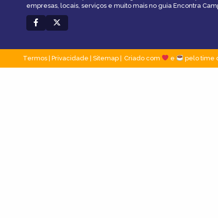
empresas, locais, serviços e muito mais no guia Encontra Cam
Termos
|
Privacidade
|
Sitemap
Criado com
e
pelo time 