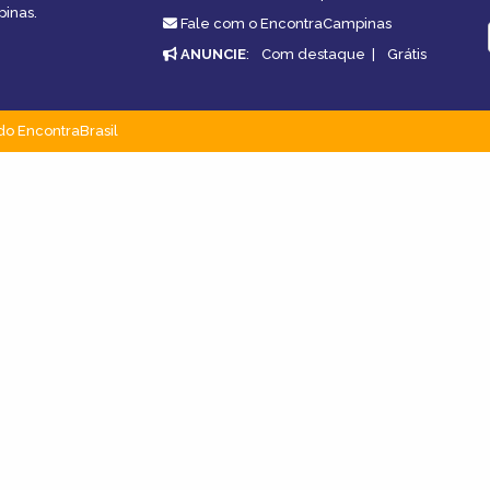
pinas.
Fale com o EncontraCampinas
ANUNCIE
:
Com destaque
|
Grátis
do EncontraBrasil