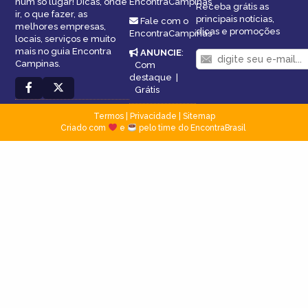
num só lugar! Dicas, onde
EncontraCampinas
Receba grátis as
ir, o que fazer, as
principais notícias,
Fale com o
melhores empresas,
dicas e promoções
EncontraCampinas
locais, serviços e muito
mais no guia Encontra
ANUNCIE
:
Campinas.
Com
destaque
|
Grátis
Termos
|
Privacidade
|
Sitemap
Criado com
e
pelo time do EncontraBrasil