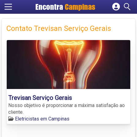
Encontra
Campinas
Cadastrar empresa
Fazer login
Contato Trevisan Serviço Gerais
Criar conta
Trevisan Serviço Gerais
Nosso objetivo é proporcionar a máxima satisfação ao
cliente.
Eletricistas em Campinas