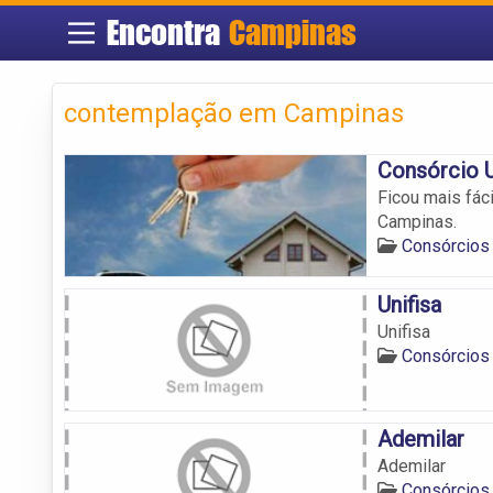
Encontra
Campinas
contemplação em Campinas
Consórcio 
Ficou mais fác
Campinas.
Consórcios
Unifisa
Unifisa
Consórcios
Ademilar
Ademilar
Consórcios