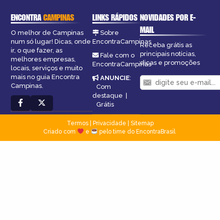
ENCONTRA
CAMPINAS
LINKS RÁPIDOS
NOVIDADES POR E-
MAIL
O melhor de Campinas
Sobre
num só lugar! Dicas, onde
EncontraCampinas
Receba grátis as
ir, o que fazer, as
principais notícias,
Fale com o
melhores empresas,
dicas e promoções
EncontraCampinas
locais, serviços e muito
mais no guia Encontra
ANUNCIE
:
Campinas.
Com
destaque
|
Grátis
Termos
|
Privacidade
|
Sitemap
Criado com
e
pelo time do EncontraBrasil