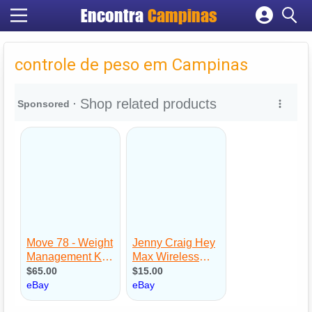
Encontra
Campinas
Cadastrar empresa
Fazer login
controle de peso em Campinas
Criar conta