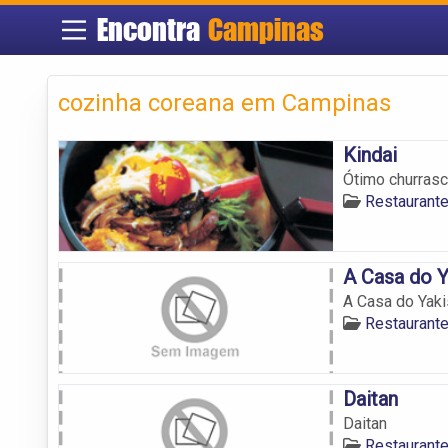
Encontra
Campinas
cozinha coreana em Campinas
Kindai
Ótimo churrasc
Restaurant
A Casa do 
A Casa do Yak
Restaurant
Daitan
Daitan
Restaurant