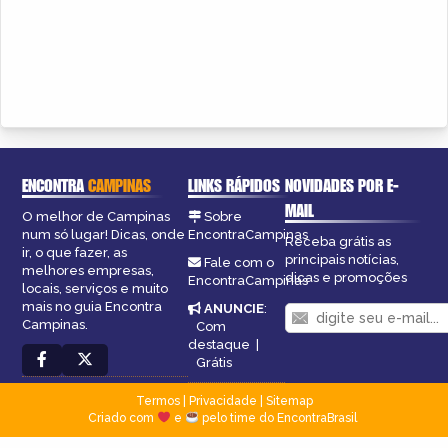
ENCONTRA
CAMPINAS
LINKS RÁPIDOS
NOVIDADES POR E-
MAIL
O melhor de Campinas
Sobre
num só lugar! Dicas, onde
EncontraCampinas
Receba grátis as
ir, o que fazer, as
principais notícias,
Fale com o
melhores empresas,
dicas e promoções
EncontraCampinas
locais, serviços e muito
mais no guia Encontra
ANUNCIE
:
Campinas.
Com
destaque
|
Grátis
Termos
|
Privacidade
|
Sitemap
Criado com
e
pelo time do EncontraBrasil