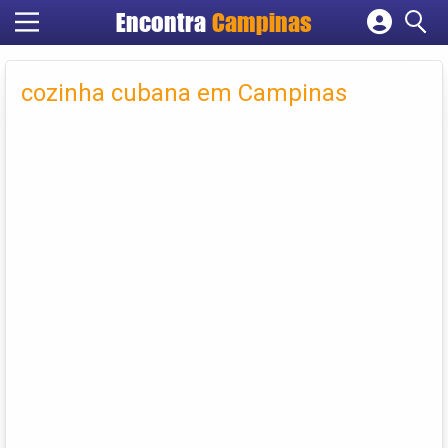
Encontra
Campinas
Cadastrar empresa
Fazer login
cozinha cubana em Campinas
Criar conta