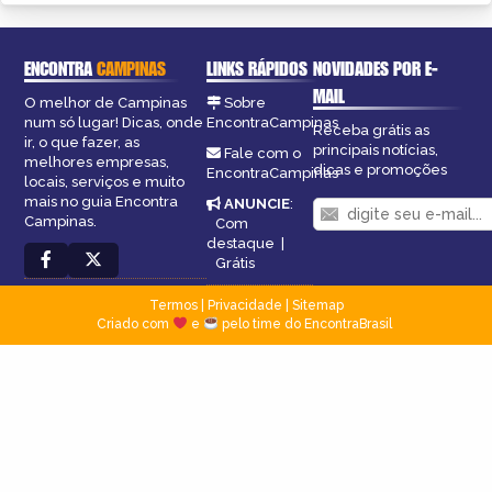
ENCONTRA
CAMPINAS
LINKS RÁPIDOS
NOVIDADES POR E-
MAIL
O melhor de Campinas
Sobre
num só lugar! Dicas, onde
EncontraCampinas
Receba grátis as
ir, o que fazer, as
principais notícias,
Fale com o
melhores empresas,
dicas e promoções
EncontraCampinas
locais, serviços e muito
mais no guia Encontra
ANUNCIE
:
Campinas.
Com
destaque
|
Grátis
Termos
|
Privacidade
|
Sitemap
Criado com
e
pelo time do EncontraBrasil