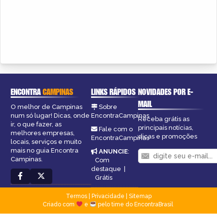
ENCONTRA
CAMPINAS
LINKS RÁPIDOS
NOVIDADES POR E-
MAIL
O melhor de Campinas
Sobre
num só lugar! Dicas, onde
EncontraCampinas
Receba grátis as
ir, o que fazer, as
principais notícias,
Fale com o
melhores empresas,
dicas e promoções
EncontraCampinas
locais, serviços e muito
mais no guia Encontra
ANUNCIE
:
Campinas.
Com
destaque
|
Grátis
Termos
|
Privacidade
|
Sitemap
Criado com
e
pelo time do EncontraBrasil