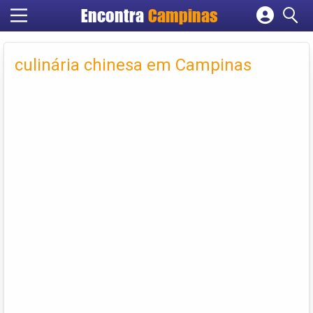
Encontra
Campinas
Cadastrar empresa
Fazer login
culinária chinesa em Campinas
Criar conta