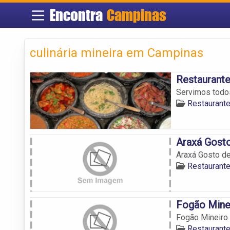
Encontra
Campinas
culinária mineira em Campinas
Restaurante
Servimos todos
Restaurant
Araxá Gost
Araxá Gosto d
Restaurant
Fogão Mine
Fogão Mineiro
Restaurant