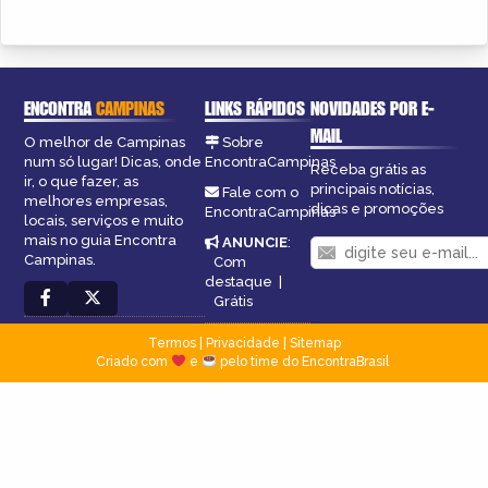
ENCONTRA
CAMPINAS
LINKS RÁPIDOS
NOVIDADES POR E-
MAIL
O melhor de Campinas
Sobre
num só lugar! Dicas, onde
EncontraCampinas
Receba grátis as
ir, o que fazer, as
principais notícias,
Fale com o
melhores empresas,
dicas e promoções
EncontraCampinas
locais, serviços e muito
mais no guia Encontra
ANUNCIE
:
Campinas.
Com
destaque
|
Grátis
Termos
|
Privacidade
|
Sitemap
Criado com
e
pelo time do EncontraBrasil