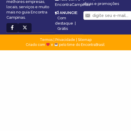
melhores empresas,
dicas e promoções
EncontraCampinas
locais, serviços e muito
mais no guia Encontra
ANUNCIE
:
Campinas.
Com
destaque
|
Grátis
Termos
|
Privacidade
|
Sitemap
Criado com
e
pelo time do EncontraBrasil