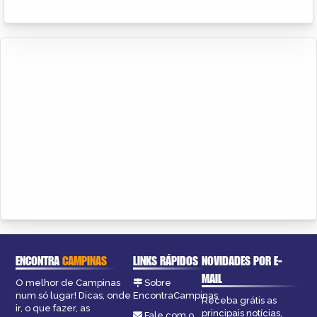
ENCONTRA
CAMPINAS
LINKS RÁPIDOS
NOVIDADES POR E-
MAIL
O melhor de Campinas
Sobre
num só lugar! Dicas, onde
EncontraCampinas
Receba grátis as
ir, o que fazer, as
principais notícias,
Fale com o