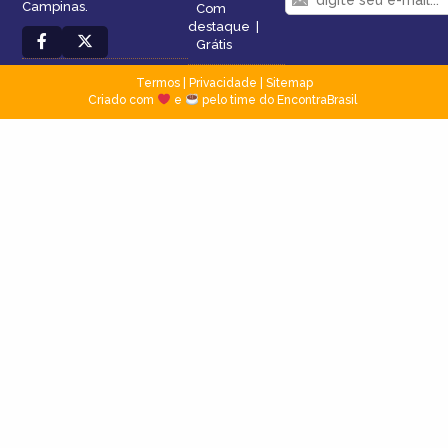
Campinas.
Com
destaque
|
Grátis
Termos
|
Privacidade
|
Sitemap
Criado com
e
pelo time do EncontraBrasil