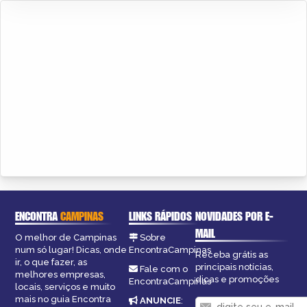
ENCONTRA
CAMPINAS
LINKS RÁPIDOS
NOVIDADES POR E-
MAIL
O melhor de Campinas
Sobre
num só lugar! Dicas, onde
EncontraCampinas
Receba grátis as
ir, o que fazer, as
principais notícias,
Fale com o
melhores empresas,
dicas e promoções
EncontraCampinas
locais, serviços e muito
mais no guia Encontra
ANUNCIE
: