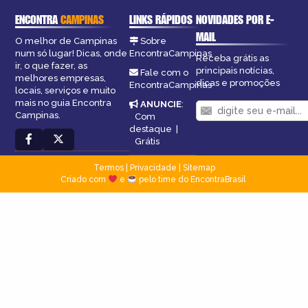
ENCONTRA
CAMPINAS
LINKS RÁPIDOS
NOVIDADES POR E-
MAIL
O melhor de Campinas
Sobre
num só lugar! Dicas, onde
EncontraCampinas
Receba grátis as
ir, o que fazer, as
principais notícias,
Fale com o
melhores empresas,
dicas e promoções
EncontraCampinas
locais, serviços e muito
mais no guia Encontra
ANUNCIE
:
Campinas.
Com
destaque
|
Grátis
Termos
|
Privacidade
|
Sitemap
Criado com
e
pelo time do EncontraBrasil