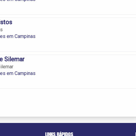
istos
os
tes em Campinas
e Silemar
ilemar
tes em Campinas
LINKS RÁPIDOS