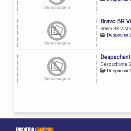
Bravo BR V
Bravo BR Vist
Despachan
Despachant
Despachante S
Despachan
ENCONTRA
CAMPINAS