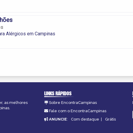
hões
es
ara Alérgicos em Campinas
LINKS RÁPIDOS
er, as melhores
Sobre EncontraCampinas
pinas.
Fale com o EncontraCampinas
ANUNCIE
:
Com destaque
|
Grátis