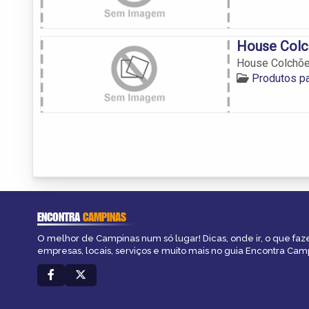
House Colc
House Colchõ
Produtos p
ENCONTRA
CAMPINAS
O melhor de Campinas num só lugar! Dicas, onde ir, o que faz
empresas, locais, serviços e muito mais no guia Encontra Cam