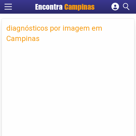
Encontra
Campinas
Cadastrar empresa
Fazer login
diagnósticos por imagem em
Criar conta
Campinas