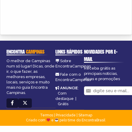
ENCONTRA
CAMPINAS
LINKS RÁPIDOS
NOVIDADES POR E-
MAIL
O melhor de Campinas
Sobre
num só lugar! Dicas, onde
EncontraCampinas
Receba grátis as
ir, o que fazer, as
principais notícias,
Fale com o
melhores empresas,
dicas e promoções
EncontraCampinas
locais, serviços e muito
mais no guia Encontra
ANUNCIE
:
Campinas.
Com
destaque
|
Grátis
Termos
|
Privacidade
|
Sitemap
Criado com
e
pelo time do EncontraBrasil