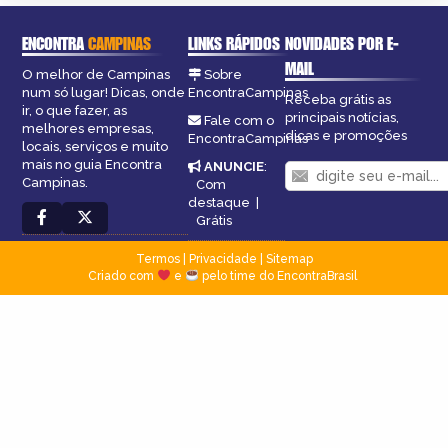
ENCONTRA
CAMPINAS
LINKS RÁPIDOS
NOVIDADES POR E-
MAIL
O melhor de Campinas
Sobre
num só lugar! Dicas, onde
EncontraCampinas
Receba grátis as
ir, o que fazer, as
principais notícias,
Fale com o
melhores empresas,
dicas e promoções
EncontraCampinas
locais, serviços e muito
mais no guia Encontra
ANUNCIE
:
Campinas.
Com
destaque
|
Grátis
Termos
|
Privacidade
|
Sitemap
Criado com
e
pelo time do EncontraBrasil