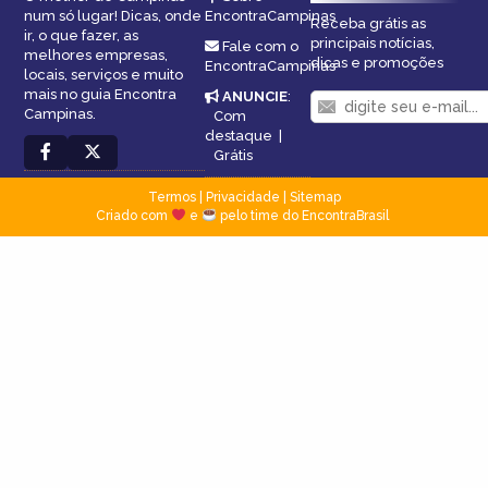
num só lugar! Dicas, onde
EncontraCampinas
Receba grátis as
ir, o que fazer, as
principais notícias,
Fale com o
melhores empresas,
dicas e promoções
EncontraCampinas
locais, serviços e muito
mais no guia Encontra
ANUNCIE
:
Campinas.
Com
destaque
|
Grátis
Termos
|
Privacidade
|
Sitemap
Criado com
e
pelo time do EncontraBrasil