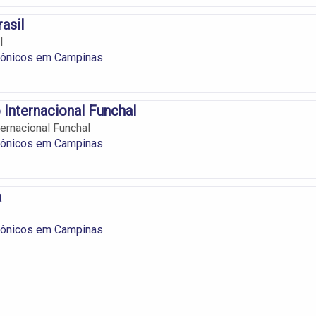
asil
l
trônicos em Campinas
 Internacional Funchal
ternacional Funchal
trônicos em Campinas
a
trônicos em Campinas