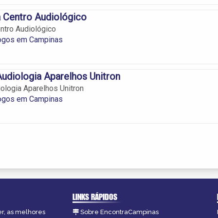
 Centro Audiológico
ntro Audiológico
ogos em Campinas
udiologia Aparelhos Unitron
ologia Aparelhos Unitron
ogos em Campinas
LINKS RÁPIDOS
er, as melhores
Sobre EncontraCampinas