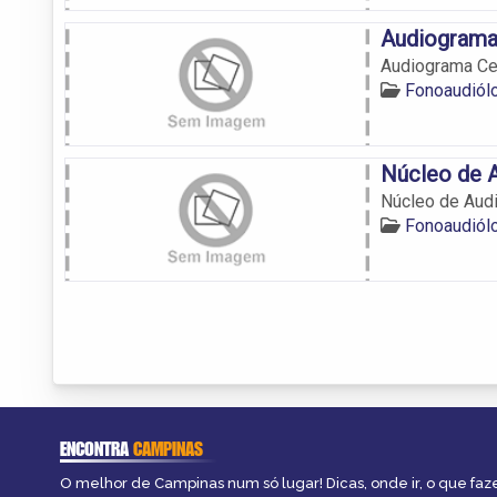
Audiograma
Audiograma Ce
Fonoaudiól
Núcleo de A
Núcleo de Audi
Fonoaudiól
ENCONTRA
CAMPINAS
O melhor de Campinas num só lugar! Dicas, onde ir, o que faz