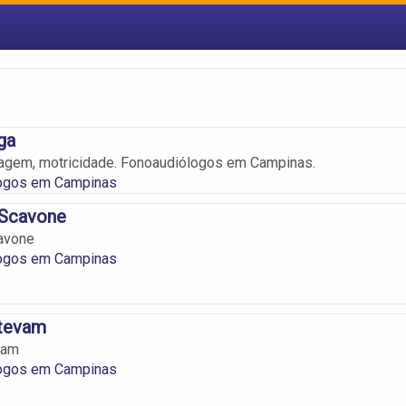
ga
guagem, motricidade. Fonoaudiólogos em Campinas.
ogos em Campinas
 Scavone
avone
ogos em Campinas
tevam
vam
ogos em Campinas