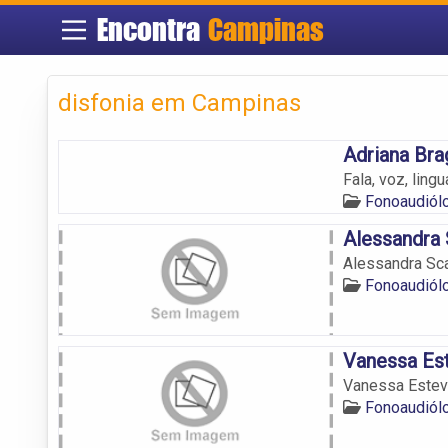
Encontra
Campinas
disfonia em Campinas
Adriana Bra
Fala, voz, lin
Fonoaudiól
Alessandra
Alessandra Sc
Fonoaudiól
Vanessa Es
Vanessa Este
Fonoaudiól