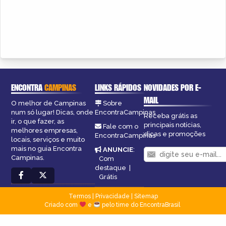
ENCONTRA
CAMPINAS
LINKS RÁPIDOS
NOVIDADES POR E-
MAIL
O melhor de Campinas
Sobre
num só lugar! Dicas, onde
EncontraCampinas
Receba grátis as
ir, o que fazer, as
principais notícias,
Fale com o
melhores empresas,
dicas e promoções
EncontraCampinas
locais, serviços e muito
mais no guia Encontra
ANUNCIE
:
Campinas.
Com
destaque
|
Grátis
Termos
|
Privacidade
|
Sitemap
Criado com
e
pelo time do EncontraBrasil