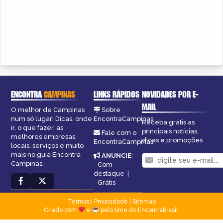
ENCONTRA
CAMPINAS
LINKS RÁPIDOS
NOVIDADES POR E-
MAIL
O melhor de Campinas
Sobre
num só lugar! Dicas, onde
EncontraCampinas
Receba grátis as
ir, o que fazer, as
principais notícias,
Fale com o
melhores empresas,
dicas e promoções
EncontraCampinas
locais, serviços e muito
mais no guia Encontra
ANUNCIE
:
Campinas.
Com
destaque
|
Grátis
Termos
|
Privacidade
|
Sitemap
Criado com
e
pelo time do EncontraBrasil