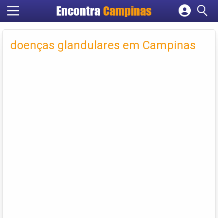
Encontra
Campinas
Cadastrar empresa
Fazer login
doenças glandulares em Campinas
Criar conta