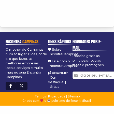
ENCONTRA
CAMPINAS
LINKS RÁPIDOS
NOVIDADES POR E-
MAIL
O melhor de Campinas
Sobre
num só lugar! Dicas, onde
EncontraCampinas
Receba grátis as
ir, o que fazer, as
principais notícias,
Fale com o
melhores empresas,
dicas e promoções
EncontraCampinas
locais, serviços e muito
mais no guia Encontra
ANUNCIE
:
Campinas.
Com
destaque
|
Grátis
Termos
|
Privacidade
|
Sitemap
Criado com
e
pelo time do EncontraBrasil