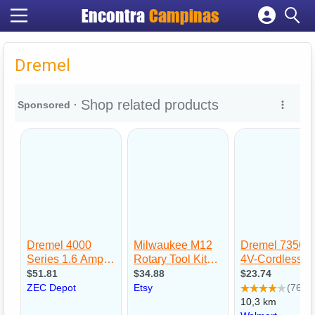
Encontra
Campinas
Cadastrar empresa
Fazer login
Dremel
Criar conta