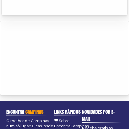
ENCONTRA
CAMPINAS
LINKS RÁPIDOS
NOVIDADES POR E-
MAIL
O melhor de Campinas
Sobre
num só lugar! Dicas, onde
EncontraCampinas
Receba grátis as