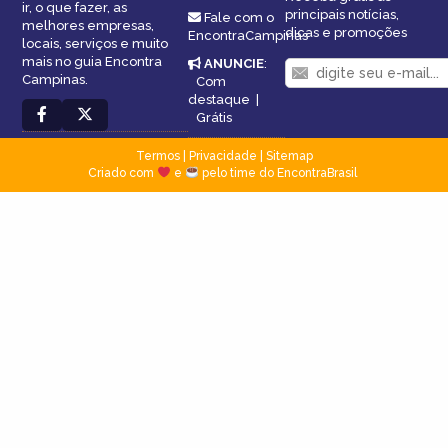
ir, o que fazer, as
principais notícias,
Fale com o
melhores empresas,
dicas e promoções
EncontraCampinas
locais, serviços e muito
mais no guia Encontra
ANUNCIE
:
Campinas.
Com
destaque
|
Grátis
Termos
|
Privacidade
|
Sitemap
Criado com
e
pelo time do EncontraBrasil