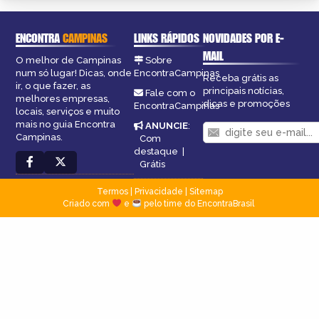
ENCONTRA
CAMPINAS
LINKS RÁPIDOS
NOVIDADES POR E-
MAIL
O melhor de Campinas
Sobre
num só lugar! Dicas, onde
EncontraCampinas
Receba grátis as
ir, o que fazer, as
principais notícias,
Fale com o
melhores empresas,
dicas e promoções
EncontraCampinas
locais, serviços e muito
mais no guia Encontra
ANUNCIE
:
Campinas.
Com
destaque
|
Grátis
Termos
|
Privacidade
|
Sitemap
Criado com
e
pelo time do EncontraBrasil