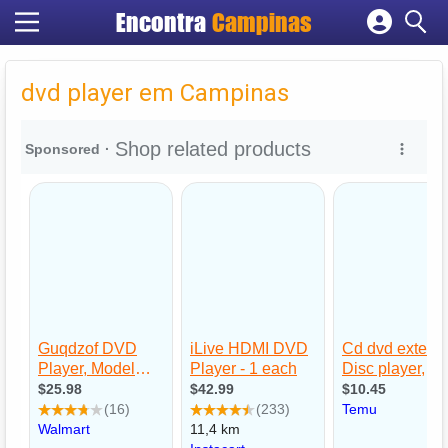
Encontra
Campinas
Cadastrar empresa
Fazer login
dvd player em Campinas
Criar conta