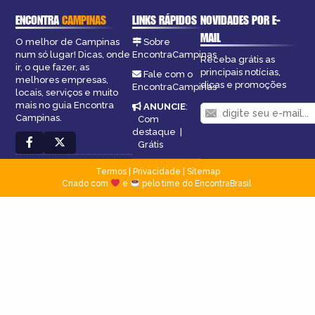
ENCONTRA
CAMPINAS
LINKS RÁPIDOS
NOVIDADES POR E-
MAIL
O melhor de Campinas
Sobre
num só lugar! Dicas, onde
EncontraCampinas
Receba grátis as
ir, o que fazer, as
principais notícias,
Fale com o
melhores empresas,
dicas e promoções
EncontraCampinas
locais, serviços e muito
mais no guia Encontra
ANUNCIE
:
Campinas.
Com
destaque
|
Grátis
Termos
|
Privacidade
|
Sitemap
Criado com
e
pelo time do EncontraBrasil