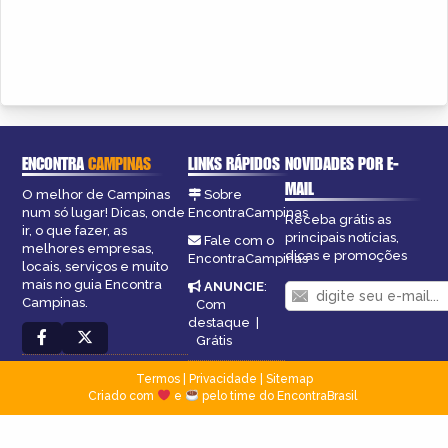
ENCONTRA
CAMPINAS
LINKS RÁPIDOS
NOVIDADES POR E-
MAIL
O melhor de Campinas
Sobre
num só lugar! Dicas, onde
EncontraCampinas
Receba grátis as
ir, o que fazer, as
principais notícias,
Fale com o
melhores empresas,
dicas e promoções
EncontraCampinas
locais, serviços e muito
mais no guia Encontra
ANUNCIE
:
Campinas.
Com
destaque
|
Grátis
Termos
|
Privacidade
|
Sitemap
Criado com
e
pelo time do EncontraBrasil