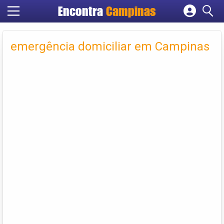
Encontra
Campinas
Cadastrar empresa
Fazer login
emergência domiciliar em Campinas
Criar conta