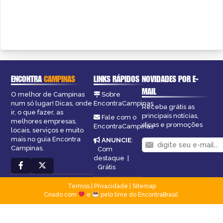
ENCONTRA
CAMPINAS
LINKS RÁPIDOS
NOVIDADES POR E-
MAIL
O melhor de Campinas
Sobre
num só lugar! Dicas, onde
EncontraCampinas
Receba grátis as
ir, o que fazer, as
principais notícias,
Fale com o
melhores empresas,
dicas e promoções
EncontraCampinas
locais, serviços e muito
mais no guia Encontra
ANUNCIE
:
Campinas.
Com
destaque
|
Grátis
Termos
|
Privacidade
|
Sitemap
Criado com
e
pelo time do EncontraBrasil