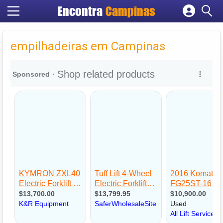
Encontra
Campinas
Cadastrar empresa
Fazer login
empilhadeiras em Campinas
Criar conta