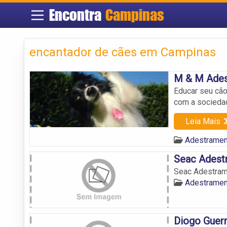
Encontra
Campinas
encantador de cães em Campinas
M & M Ades
Educar seu cão
com a sociedad
Leia Mais
Adestramen
Seac Adest
Seac Adestram
Adestramen
Diogo Guerr