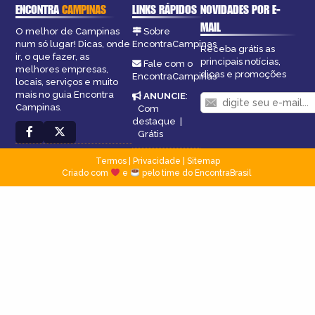
ENCONTRA
CAMPINAS
LINKS RÁPIDOS
NOVIDADES POR E-
MAIL
O melhor de Campinas
Sobre
num só lugar! Dicas, onde
EncontraCampinas
Receba grátis as
ir, o que fazer, as
principais notícias,
Fale com o
melhores empresas,
dicas e promoções
EncontraCampinas
locais, serviços e muito
mais no guia Encontra
ANUNCIE
:
Campinas.
Com
destaque
|
Grátis
Termos
|
Privacidade
|
Sitemap
Criado com
e
pelo time do EncontraBrasil