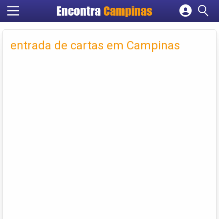
Encontra
Campinas
Cadastrar empresa
Fazer login
entrada de cartas em Campinas
Criar conta