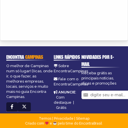
ENCONTRA
CAMPINAS
LINKS RÁPIDOS
NOVIDADES POR E-
MAIL
O melhor de Campinas
Sobre
num só lugar! Dicas, onde
EncontraCampinas
Receba grátis as
ir, o que fazer, as
principais notícias,
Fale com o
melhores empresas,
dicas e promoções
EncontraCampinas
locais, serviços e muito
mais no guia Encontra
ANUNCIE
:
Campinas.
Com
destaque
|
Grátis
Termos
|
Privacidade
|
Sitemap
Criado com
e
pelo time do EncontraBrasil