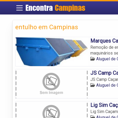
Encontra
Campinas
entulho em Campinas
Marques C
Remoção de en
maquinários s
Aluguel de
JS Camp C
JS Camp Caça
Aluguel de
Lig Sim Ca
Lig Sim Caça
Aluguel de