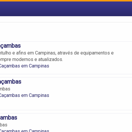
açambas
tulho e afins em Campinas, através de equipamentos e
empre modernos e atualizados.
 Caçambas em Campinas
açambas
mbas
 Caçambas em Campinas
çambas
mbas
 Caçambas em Campinas