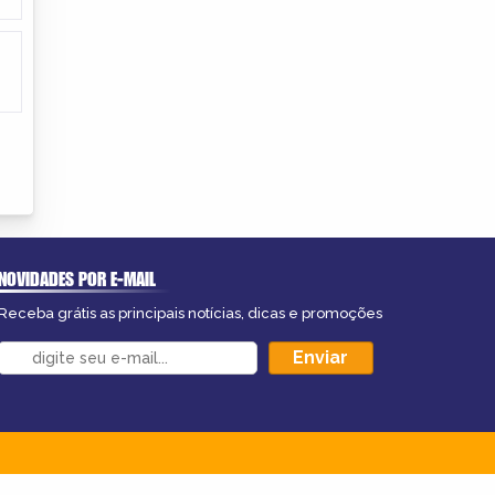
NOVIDADES POR E-MAIL
Receba grátis as principais notícias, dicas e promoções