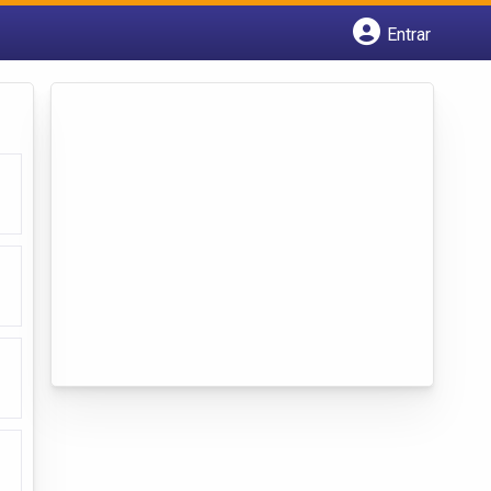
Entrar
Cadastrar empresa
Fazer login
Criar conta