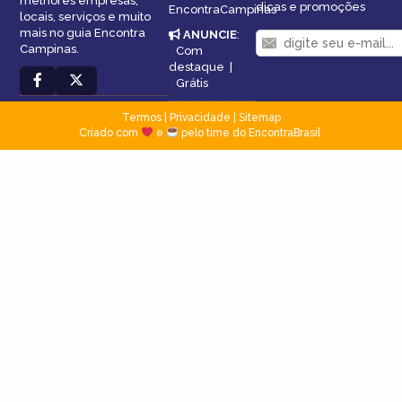
melhores empresas,
dicas e promoções
EncontraCampinas
locais, serviços e muito
mais no guia Encontra
ANUNCIE
:
Campinas.
Com
destaque
|
Grátis
Termos
|
Privacidade
|
Sitemap
Criado com
e
pelo time do EncontraBrasil