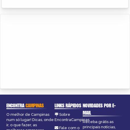
ENCONTRA
CAMPINAS
LINKS RÁPIDOS
NOVIDADES POR E-
MAIL
O melhor de Campinas
Sobre
num só lugar! Dicas, onde
EncontraCampinas
Receba grátis as
ir, o que fazer, as
principais notícias,
Fale com o