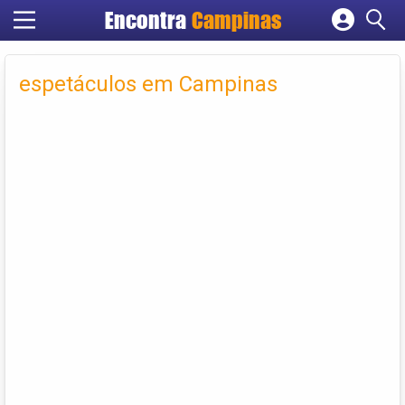
Encontra
Campinas
Cadastrar empresa
Fazer login
espetáculos em Campinas
Criar conta