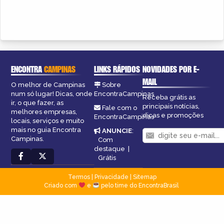
ENCONTRA
CAMPINAS
LINKS RÁPIDOS
NOVIDADES POR E-
MAIL
O melhor de Campinas
Sobre
num só lugar! Dicas, onde
EncontraCampinas
Receba grátis as
ir, o que fazer, as
principais notícias,
Fale com o
melhores empresas,
dicas e promoções
EncontraCampinas
locais, serviços e muito
mais no guia Encontra
ANUNCIE
:
Campinas.
Com
destaque
|
Grátis
Termos
|
Privacidade
|
Sitemap
Criado com
e
pelo time do EncontraBrasil