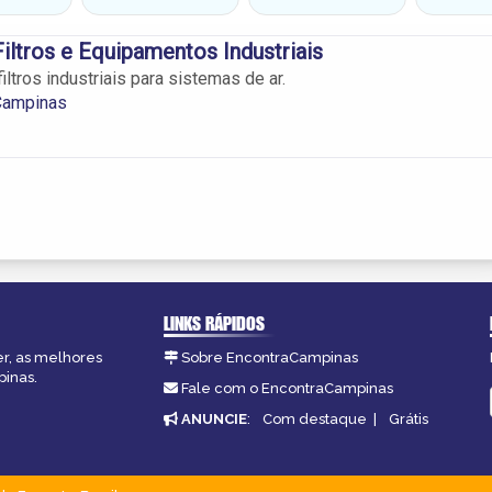
Filtros e Equipamentos Industriais
iltros industriais para sistemas de ar.
 Campinas
LINKS RÁPIDOS
er, as melhores
Sobre EncontraCampinas
pinas.
Fale com o EncontraCampinas
ANUNCIE
:
Com destaque
|
Grátis