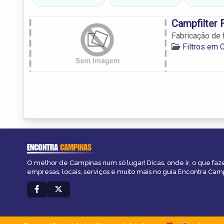
Campfilter 
Fabricação de f
Filtros em
ENCONTRA
CAMPINAS
O melhor de Campinas num só lugar! Dicas, onde ir, o que faz
empresas, locais, serviços e muito mais no guia Encontra Cam