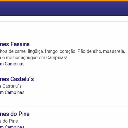
nes Fassina
os de carne, lingüiça, frango, coração. Pão de alho, mussarela,
ra o melhor açougue em Campinas!
em Campinas
nes Castelu´s
s Castelu´s
em Campinas
nes do Pine
s do Pine
em Campinas