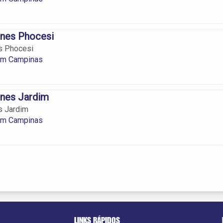
rnes Phocesi
s Phocesi
em Campinas
rnes Jardim
s Jardim
em Campinas
LINKS RÁPIDOS